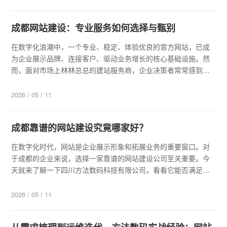
成都网站建设：专业服务如何选择与甄别
在数字化浪潮中，一个专业、稳定、体验优良的官方网站，已成
为企业展示品牌、连接客户、驱动业务增长的核心基础设施。然
而，面对市场上林林总总的建站服务商，企业决策者常常感到困
惑：如何从众多选择中，甄别出真正专业、可靠的服务伙伴？痛
点一：缺乏专业团队，自建成本高昂对于绝大多数传统企业而
2026 / 05 / 11
言，组建一支涵盖产品、设计、前后端开发、...
成都靠谱的网站建设究竟哪家好？
在数字化时代，网站是企业展示形象和拓展业务的重要窗口。对
于成都的企业来说，选择一家靠谱的网站建设公司至关重要。今
天就来了解一下四川方法数码科技有限公司，看看它能否满足企
业的网站建设需求。避开传统网站建设痛点传统企业在网站建设
中面临诸多问题。一方面，缺乏专业技术团队，独立搭建官网成
2026 / 05 / 11
本高、周期长；另一方面，模板网站同质化...