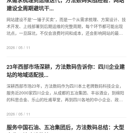
从需求梳理到运维迭代，方法数码实战经验：网站
建设全周期避坑干...
网站建设不是“一锤子买卖”，而是一个从需求梳理、方案设计、技
术开发、上线部署到后期运维的完整周期，每个环节都可能出现
坑点，一旦踩坑，不仅会浪费时间和成本，还会影响网站的最终
效果和长效价值。方法数码23年深耕网站建设行业，服务近2000
家企业，经历过各种建站场景，总结了网站建设全周期的避坑干
2026 / 05 / 11
货，覆盖从需求梳理到运维迭代...
23年西部市场深耕，方法数码告诉你：四川企业建
站的地域适配技...
深耕西部市场23年，方法数码作为四川本土老牌数码科技企业，
服务近2000家四川企业，从成都的五冶集团、丰谷酒业，到绵阳
的科思合金、乐山的杜甫草堂，再到四川各地的中小企业、政务
单位，我们深刻了解四川企业的地域特色、行业特性和用户需
求。结合23年实战经验，我们总结了四川企业建站的5个地域适配
2026 / 05 / 11
技巧，帮助四川企业打造贴合本地...
服务中国石油、五冶集团后，方法数码总结：大型