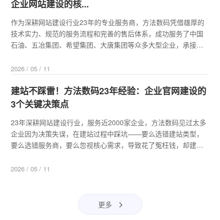
企业网站建设的核...
作为深耕网站建设行业23年的专业服务商，方法数码凭借雄厚的
技术实力、规范的服务流程和完善的售后体系，成功服务了中国
石油、五冶集团、希望集团、大唐集团等众多大型企业，承接了
多个大型企业官网建设项目，积累了丰富的大型企业建站经验。
结合这些高端案例的实战经验，我们总结了大型企业网站建设的5
2026 / 05 / 11
个核心要点，帮助大型企业避开建站误...
建站不踩雷！方法数码23年经验：企业官网建设的
3个关键决策点
23年深耕网站建设行业，服务近2000家企业，方法数码见过太多
企业因为决策失误，在建站过程中踩坑——要么选错建站类型，
要么选错服务商，要么忽视核心需求，导致花了冤枉钱，却建不
出实用的网站。结合23年实战经验，我们总结了企业官网建设的3
个关键决策点，每一个决策点都关系到网站的最终效果和价值，
2026 / 05 / 11
帮助企业避开建站雷区，做出正...
更多